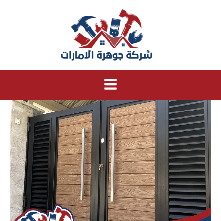
خطي
لى
لمحتوى