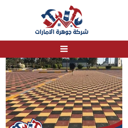
خطي
لى
لمحتوى