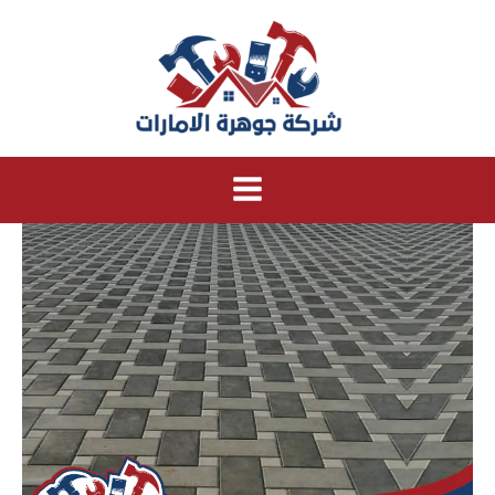
خطي
لى
لمحتوى