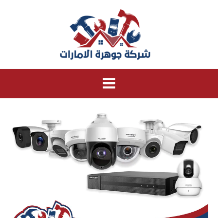
خطي
لى
لمحتوى