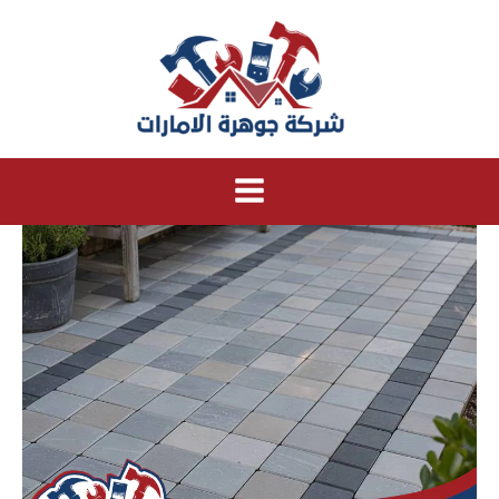
خطي
لى
لمحتوى