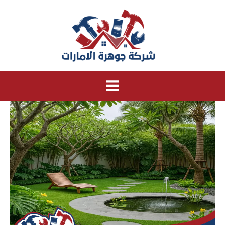
خطي
لى
لمحتوى