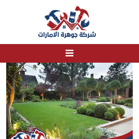
خطي
لى
لمحتوى