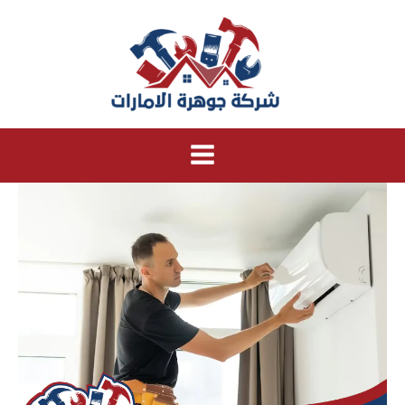
خطي
لى
لمحتوى