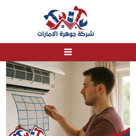
خطي
لى
لمحتوى