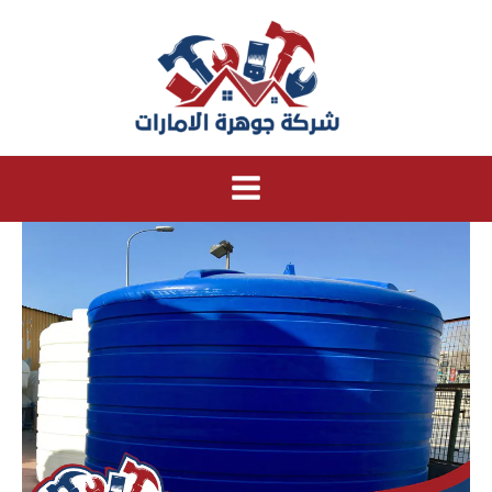
خطي
لى
لمحتوى