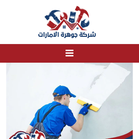
خطي
لى
لمحتوى